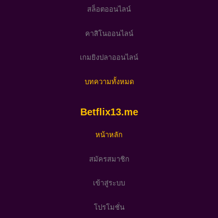
สล็อตออนไลน์
คาสิโนออนไลน์
เกมยิงปลาออนไลน์
บทความทั้งหมด
Betflix13.me
หน้าหลัก
สมัครสมาชิก
เข้าสู่ระบบ
โปรโมชั่น