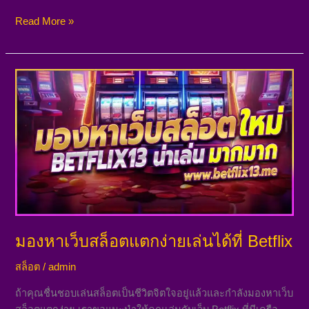
Read More »
มอง
หา
เว็บ
สล็อต
แตก
ง่าย
เล่น
ได้ที่
Betflix
มองหาเว็บสล็อตแตกง่ายเล่นได้ที่ Betflix
สล็อต
/
admin
ถ้าคุณชื่นชอบเล่นสล็อตเป็นชีวิตจิตใจอยู่แล้วและกำลังมองหาเว็บ