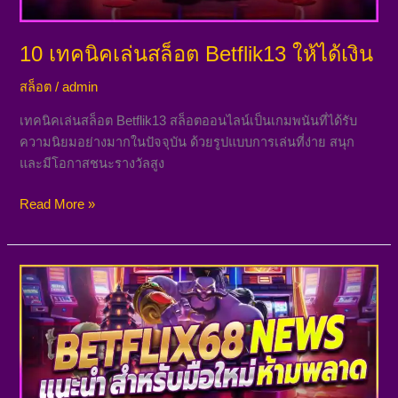
10 เทคนิคเล่นสล็อต Betflik13 ให้ได้เงิน
สล็อต
/
admin
เทคนิคเล่นสล็อต Betflik13 สล็อตออนไลน์เป็นเกมพนันที่ได้รับ
ความนิยมอย่างมากในปัจจุบัน ด้วยรูปแบบการเล่นที่ง่าย สนุก
และมีโอกาสชนะรางวัลสูง
Read More »
แนะนำ
การ
เล่น
เกม
สล็อต
ที่