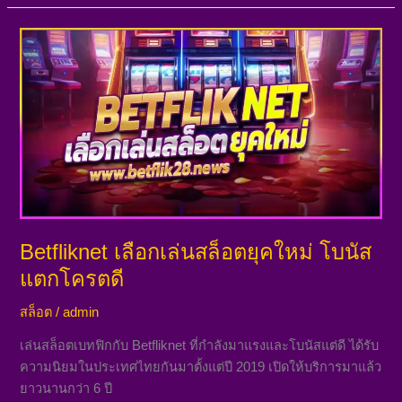
Betfliknet
เลือก
เล่น
สล็อต
ยุค
ใหม่
โบนัส
แตก
โค
รตดี
Betfliknet เลือกเล่นสล็อตยุคใหม่ โบนัส
แตกโครตดี
สล็อต
/
admin
เล่นสล็อตเบทฟิกกับ Betfliknet ที่กำลังมาแรงและโบนัสแต่ดี ได้รับ
ความนิยมในประเทศไทยกันมาตั้งแต่ปี 2019 เปิดให้บริการมาแล้ว
ยาวนานกว่า 6 ปี