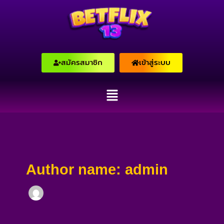
Skip
to
content
สมัครสมาชิก
เข้าสู่ระบบ
Menu
Author name: admin