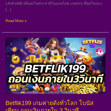
LAVA1688 สล็อตเว็บตรง คาสิโนออนไลน์ เกมครบ ที่สุดในประเ
[…]
Read More »
Betflik199
เกม
ค่าย
ดัง
ทั่ว
โลก
โบนัส
เพียบ
ถอน
เงิน
ภายใน
Betflik199 เกมค่ายดังทั่วโลก โบนัส
3
เพียบ ถอนเงินภายใน 3 วินาที