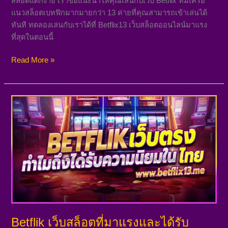
สล็อตแตกง่าย เราขอแนะนำให้คุณเล่นกับเว็บ Betflix ที่มีเครือ
แนวสล็อตเบทฟิกมากมายกว่า 13 ค่ายที่คุณสามารถเข้าเล่นได้
ทันที ทดลองเล่นกับเราได้ที่ Betflix13 เว็บสล็อตออนไลน์มาแรง
ที่สุดในตอนนี้
Read More »
Betflik
เว็บ
สล็อต
ที่มา
แรง
และ
ได้
รับ
ความ
นิยม
Betflik เว็บสล็อตที่มาแรงและได้รับ
สูงสุด