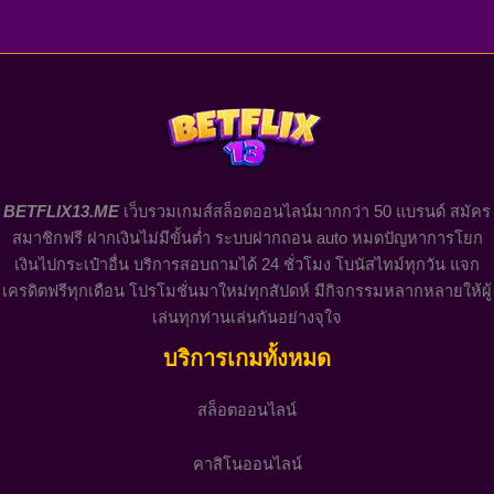
BETFLIX13.ME
เว็บรวมเกมส์สล็อตออนไลน์มากกว่า 50 แบรนด์ สมัคร
สมาชิกฟรี ฝากเงินไม่มีขั้นต่ำ ระบบฝากถอน auto หมดปัญหาการโยก
เงินไปกระเป๋าอื่น บริการสอบถามได้ 24 ชั่วโมง โบนัสไทม์ทุกวัน แจก
เครดิตฟรีทุกเดือน โปรโมชั่นมาใหม่ทุกสัปดห์ มีกิจกรรมหลากหลายให้ผู้
เล่นทุกท่านเล่นกันอย่างจุใจ
บริการเกมทั้งหมด
สล็อตออนไลน์
คาสิโนออนไลน์