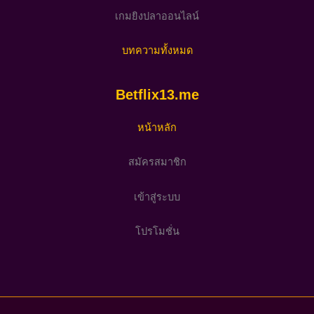
เกมยิงปลาออนไลน์
บทความทั้งหมด
Betflix13.me
หน้าหลัก
สมัครสมาชิก
เข้าสู่ระบบ
โปรโมชั่น