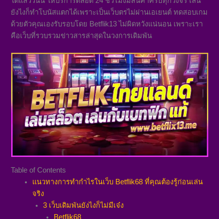
ได้แล้ววันนี้ ให้บริการตลอด 24 ชั่วโมงมีสินค้าครบทุกวงจร เล่น
ยังไงก็ทำโบนัสแตกได้เพราะเป็นเว็บตรไม่ผ่านเอเยนต์ ทดสอบเกม
ด้วยตัวคุณเองรับรอบโดย Betflik13 ไม่ผิดหวังแน่นอน เพราะเรา
คือเว็บที่รวบรวมข่าวสารล่าสุดในวงการเดิมพัน
Table of Contents
แนวทางการทำกำไรในเว็บ Betflik68 ที่คุณต้องรู้ก่อนเล่น
จริง
3 เว็บเดิมพันยังไงก็ไม่มีเจ๋ง
Betflik68