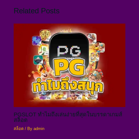
Related Posts
PGSLOT ทำไมถึงเล่นง่ายที่สุดในบรรดาเกมส์
สล็อต
สล็อต
/ By
admin