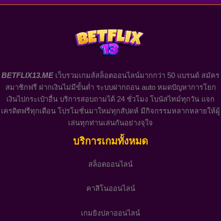
BETFLIX13.ME
เว็บรวมเกมส์สล็อตออนไลน์มากกว่า 50 แบรนด์ สมัคร
สมาชิกฟรี ฝากเงินไม่มีขั้นต่ำ ระบบฝากถอน auto หมดปัญหาการโยก
เงินไปกระเป๋าอื่น บริการสอบถามได้ 24 ชั่วโมง โบนัสไทม์ทุกวัน แจก
เครดิตฟรีทุกเดือน โปรโมชั่นมาใหม่ทุกสัปดห์ มีกิจกรรมหลากหลายให้ผู้
เล่นทุกท่านเล่นกันอย่างจุใจ
บริการเกมทั้งหมด
สล็อตออนไลน์
คาสิโนออนไลน์
เกมยิงปลาออนไลน์