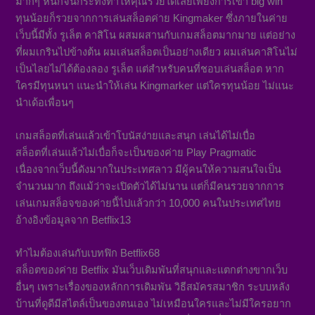
มากๆ หนักจนกระทั้งทำให้คุณรวยได้เลยเพียงการเข้า big win
ทุนน้อยก็รวยจากการเล่นสล็อตค่าย Kingmaker ซึ่งภายในค่าย
เว็บนี้มีทั้ง รูเล็ต คาสิโน ผสมผสานกับเกมสล็อตมากมาย แต่อย่าง
ที่ผมเกรินไปข้างต้น ผมเล่นสล็อตเป็นอย่างเดียว ผมเล่นคาสิโนไม่
เป็นไลยไม่ได้ต้องลอง รูเล็ต แต่สำหรับคนที่ชอบเล่นสล็อต หาก
ใครมีทุนหนา แนะนำให้เล่น Kingmarker แต่ใครทุนน้อย ไม่แนะ
นำเด้อเพื่อนๆ
เกมสล็อตที่เล่นแล้วเข้าโบนัสง่ายและสนุก เล่นได้ไม่เบื่อ
สล็อตที่เล่นแล้วไม่เบื่อก็จะเป็นของค่าย Play Pragmatic
เนื่องจากเว็บนี้ดังมากในประเทศลาว มีผู้คนให้ความสนใจเป็น
จำนวนมาก ถึงแม้ว่าจะเปิดตัวได้ไม่นาน แต่ก็มีคนรวยจากการ
เล่นเกมสล็อจของค่ายนี้ไปแล้วกว่า 10,000 คนในประเทศไทย
อ้างอิงข้อมูลจาก Betflix13
ทำไมต้องเล่นกับเบทฟิก Betflix68
สล็อตของค่าย Betflix มันเว็บเดิมพันที่สนุกและแตกต่างขากเว็บ
อื่นๆ เพราะเรื่องของหลักการเดิมพัน วิธีสมัครสมาชิก ระบบหลัง
บ้านที่ดูดีมีสไตล์เป็นของตนเอง ไม่เหมือนใครและไม่มีใครอยาก