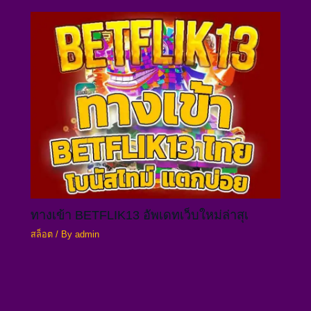
ทางเข้า BETFLIK13 อัพเดทเว็บใหม่ล่าสุเ
สล็อต
/ By
admin