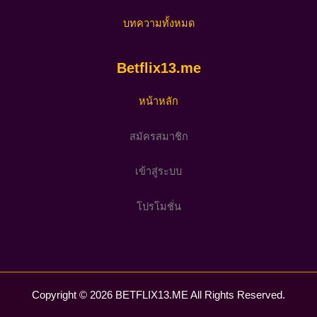
บทความทั้งหมด
Betflix13.me
หน้าหลัก
สมัครสมาชิก
เข้าสู่ระบบ
โปรโมชั่น
Copyright © 2026 BETFLIX13.ME All Rights Reserved.